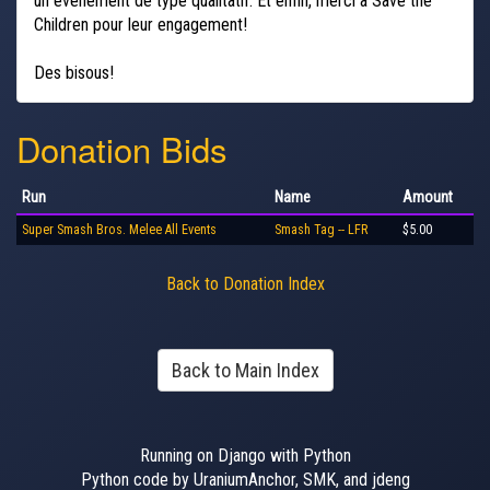
un évènement de type qualitatif. Et enfin, merci à Save the
Children pour leur engagement!
Des bisous!
Donation Bids
Run
Name
Amount
Super Smash Bros. Melee All Events
Smash Tag -- LFR
$5.00
Back to Donation Index
Back to Main Index
Running on Django with Python
Python code by UraniumAnchor, SMK, and jdeng