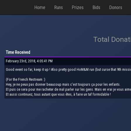
Home
Runs
Prizes
Bids
Donors
Total Donat
Time Received
February 23rd, 2018, 4:05:41 PM
Good event so far, keep it up ! Also pretty good HoM&M run (but curse that 9th missio
(For the French Restream :)
Hey, je ne peux pas donner beaucoup mais c'est toujours ça pour les enfants.
Et puis ce sera pour me racheter de mal parler sur les gens. Mais en vrai je vous aim
Et aussi continuez, tous autant que vous êtes, à faire un taf formidable !